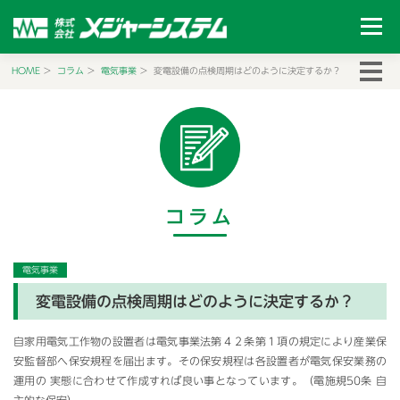
コ
メニュー
ン
テ
ン
HOME
＞
コラム
＞
電気事業
＞
変電設備の点検周期はどのように決定するか？
トップ
会社概要
事業内容
安全活動
採用
ツ
へ
ス
コラム
ギャラリー
キ
ッ
プ
コラム
電気事業
変電設備の点検周期はどのように決定するか？
自家用電気工作物の設置者は電気事業法第４２条第１項の規定により産業保
安監督部へ保安規程を届出ます。その保安規程は各設置者が電気保安業務の
運用の 実態に合わせて作成すれば良い事となっています。（電施規50条 自