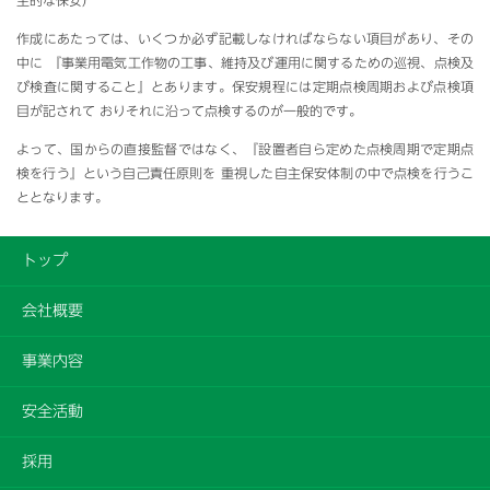
主的な保安）
作成にあたっては、いくつか必ず記載しなければならない項目があり、その
中に 『事業用電気工作物の工事、維持及び運用に関するための巡視、点検及
び検査に関すること』とあります。保安規程には定期点検周期および点検項
目が記されて おりそれに沿って点検するのが一般的です。
よって、国からの直接監督ではなく、『設置者自ら定めた点検周期で定期点
検を行う』という自己責任原則を 重視した自主保安体制の中で点検を行うこ
ととなります。
トップ
会社概要
事業内容
安全活動
採用